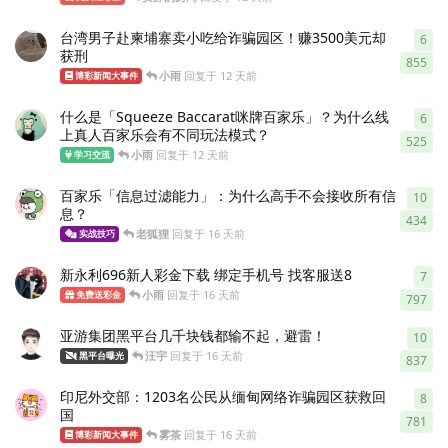
台湾男子赴柬埔寨卖小吃给诈骗园区！赚3500美元却
6
6
条
获刑
855
小雨
回复于
12 天前
博彩新闻大事件
什么是「Squeeze Baccarat咪牌百家乐」？为什么线
6
6
条
上真人百家乐会有不同玩法模式？
525
小雨
回复于
12 天前
学习交流
百家乐「信息过滤能力」：为什么高手不会接收所有信
10
10
息？
434
老狐狸
回复于
16 天前
实战技巧
新永利696新人彩金下载 绑定手机号 找客服送8
7
7
条
小雨
回复于
16 天前
免费送彩金
797
亚游集团黑平台几千块钱都输不起，避雷！
10
10
汪宇
回复于
16 天前
黑平台曝光
837
印尼外交部：1203名公民从缅甸网络诈骗园区获救回
8
8
条
国
781
雾茶
回复于
16 天前
博彩新闻大事件