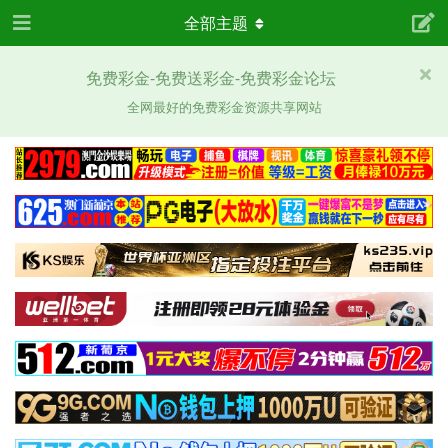
全部主题
免费彩金-免费送彩金-免费彩金论坛
全网最好的免费彩金资源共享网站