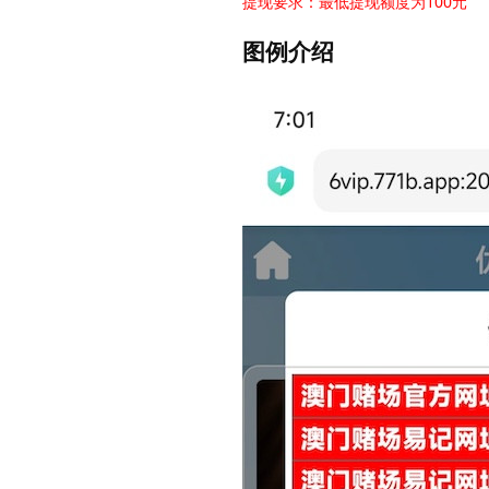
提现要求：最低提现额度为100元
图例介绍