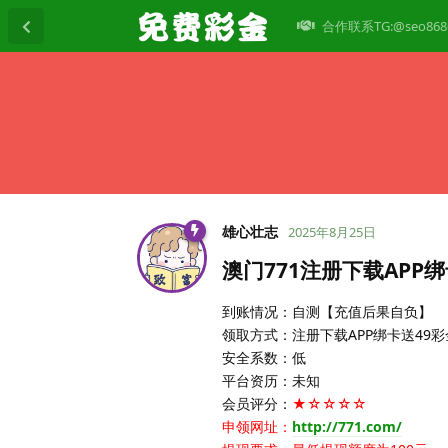
合作联系TG:@seo868
雄心壮志
2025年8月25日
澳门771注册下载APP
到账情况：自测【充值后果自负】
领取方式：注册下载APP绑卡送49彩
安全系数：低
平台资历：未知
会员评分：
★☆☆☆☆
申领网址：
http://771.com/