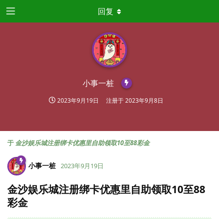
回复
小事一桩
2023年9月19日
注册于
2023年9月8日
于
金沙娱乐城注册绑卡优惠里自助领取10至88彩金
小事一桩
2023年9月19日
金沙娱乐城注册绑卡优惠里自助领取10至88
彩金