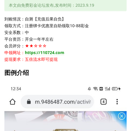
本文由免费彩金论坛发布,发布时间：2023.9.19
到账情况：自测【充值后果自负】
领取方式：注册绑卡优惠里自助领取10-88彩金
安全系数：中
平台资历：开业一年半左右
会员评分：
★★☆☆☆
申领网址：
https://110724.com
提现要求：五倍流水即可提现
图例介绍