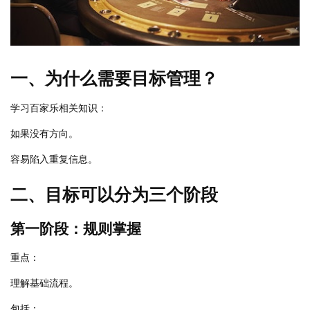
一、为什么需要目标管理？
学习百家乐相关知识：
如果没有方向。
容易陷入重复信息。
二、目标可以分为三个阶段
第一阶段：规则掌握
重点：
理解基础流程。
包括：