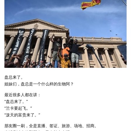
盘总来了。
姐妹们，盘总是一个什么样的生物阿？
最近很多人都在讲：
“盘总来了。”
“兰卡要起飞。”
“泼天的富贵来了。”
朋友圈一刷，全是直播、签证、旅游、场地、招商。