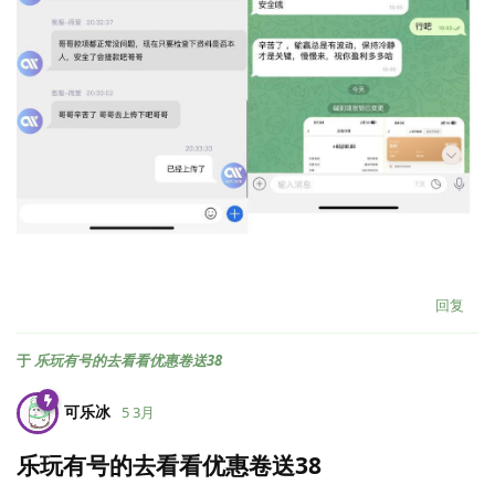
回复
于
乐玩有号的去看看优惠卷送38
可乐冰
5 3月
乐玩有号的去看看优惠卷送38