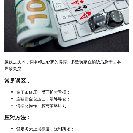
赢钱是技术，翻本却是心态的博弈。多数玩家在输钱后急于回本，
导致失控。
常见误区：
输了加倍压，反而扩大亏损；
连输后全仓压注，最终爆仓；
情绪化操作，脱离策略计划。
应对方法：
设定每天止损额度，强制离场；