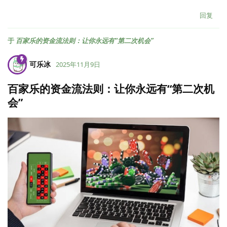
回复
于
百家乐的资金流法则：让你永远有“第二次机会”
可乐冰
2025年11月9日
百家乐的资金流法则：让你永远有“第二次机
会”