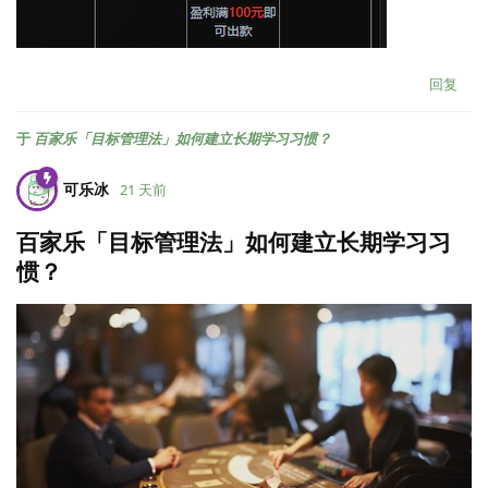
回复
于
百家乐「目标管理法」如何建立长期学习习惯？
可乐冰
21 天前
百家乐「目标管理法」如何建立长期学习习
惯？