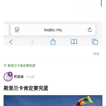
回复
于
斯里兰卡肯定要完蛋
可乐冰
12 2月
斯里兰卡肯定要完蛋