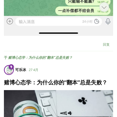
回复
于
赌博心态学：为什么你的“翻本”总是失败？
可乐冰
27 4月
赌博心态学：为什么你的“翻本”总是失败？