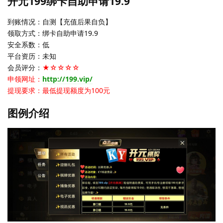
开元199绑卡自助申请19.9
到账情况：自测【充值后果自负】
领取方式：绑卡自助申请19.9
安全系数：低
平台资历：未知
会员评分：
★☆☆☆☆
申领网址：
http://199.vip/
提现要求：最低提现额度为100元
图例介绍