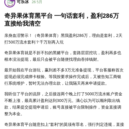
可乐冰
26 5月
奇异果体育黑平台 一句话套利，盈利286万
直接给我清空
亲身血泪警示！（奇异果体育）黑我盈利286万，理由是套利，2天
打500万流水套利？千万别再入坑
奇异果体育就是不折不扣的黑赌平台，套路层层挖坑，盈利再多也
根本没法提现，最后只会被平台随便找理由吞掉钱财。
最开始我在平台游玩，赢到差不多3万元准备提现，平台客服称首次
提现必须完成绑卡核验。等我按要求操作完成后，又被告知工商银
行系统维护，暂时无法办理出款，让我隔天再来申请提款。
我听信了平台的说辞，之后接连两个晚上打了5000万流水账户资金
不断上涨，最高累计盈利达到300万元。满心以为可以顺利取出钱
款，结果提交提现申请后，账号直接被平台限制操作，资金直接调
整为本金。
奇异果体育平台随意扣上“套利”的莫须有罪名，强行判定违规，直接