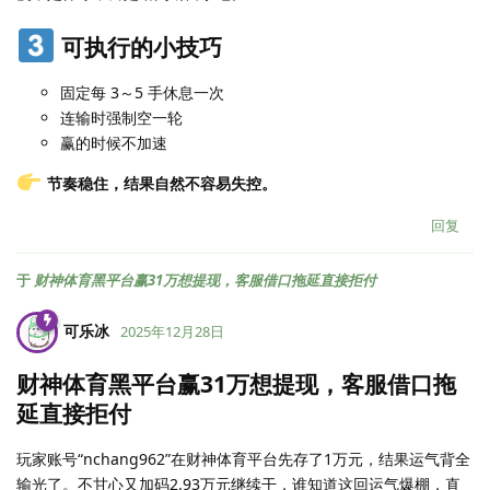
可执行的小技巧
固定每 3～5 手休息一次
连输时强制空一轮
赢的时候不加速
节奏稳住，结果自然不容易失控。
回复
于
财神体育黑平台赢31万想提现，客服借口拖延直接拒付
可乐冰
2025年12月28日
财神体育黑平台赢31万想提现，客服借口拖
延直接拒付
玩家账号“nchang962”在财神体育平台先存了1万元，结果运气背全
输光了。不甘心又加码2.93万元继续干，谁知道这回运气爆棚，直