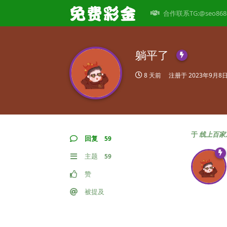
合作联系TG:@seo868
躺平了
8 天前
注册于
2023年9月8
于
线上百家
回复
59
主题
59
赞
被提及