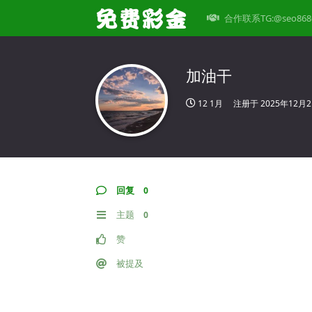
合作联系TG:@seo868
加油干
12 1月
注册于
2025年12月
回复
0
主题
0
赞
被提及