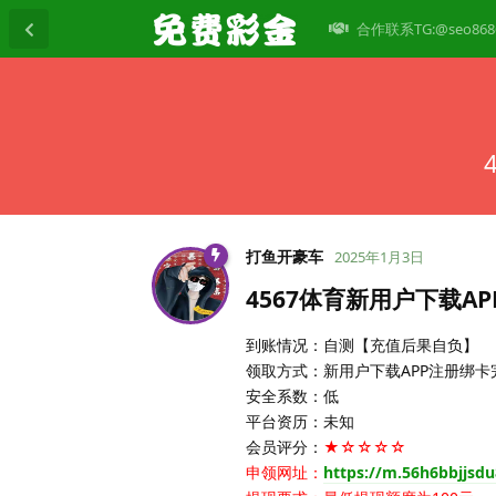
合作联系TG:@seo868
打鱼开豪车
2025年1月3日
4567体育新用户下载A
到账情况：自测【充值后果自负】
领取方式：新用户下载APP注册绑卡
安全系数：低
平台资历：未知
会员评分：
★☆☆☆☆
申领网址：
https://m.56h6bbjjsd