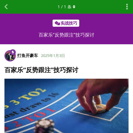
1
/
1
条
实战技巧
百家乐“反势跟注”技巧探讨
打鱼开豪车
2025年1月3日
百家乐“反势跟注”技巧探讨