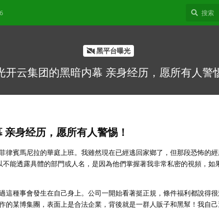
6
黑平台曝光
光开云集团的黑暗内幕 亲身经历，愿所有人警
 亲身经历，愿所有人警惕！
菲律賓馬尼拉的華庭上班。我雖然現在已經逃回家鄉了，但那段恐怖的經
以不能透露具體的部門或人名，是因為他們掌握著我非常私密的視頻，如
過這種事會發生在自己身上。公司一開始看著挺正規，條件福利都說得很
作的某博集團，表面上是合法企業，背後就是一群人販子和黑幫！我自己
！