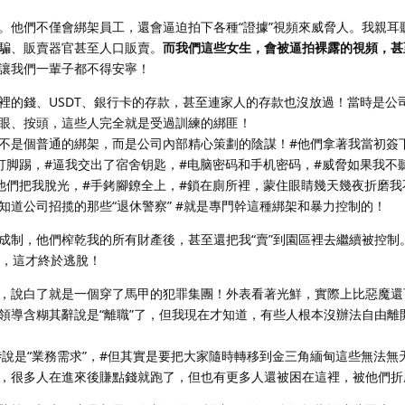
。他們不僅會綁架員工，還會逼迫拍下各種“證據”視頻來威脅人。我親耳
騙、販賣器官甚至人口販賣。
而我們這些女生，會被逼拍裸露的視頻，甚
讓我們一輩子都不得安寧！
裡的錢、USDT、銀行卡的存款，甚至連家人的存款也沒放過！當時是公
眼、按頭，這些人完全就是受過訓練的綁匪！
不是個普通的綁架，而是公司內部精心策劃的陰謀！#他們拿著我當初簽
打脚踢，#逼我交出了宿舍钥匙，#电脑密码和手机密码，#威脅如果我不
他們把我脫光，#手銬腳鐐全上，#鎖在廁所裡，蒙住眼睛幾天幾夜折磨我
知道公司招揽的那些“退休警察” #就是專門幹這種綁架和暴力控制的！
成制，他們榨乾我的所有財產後，甚至還把我“賣”到園區裡去繼續被控制
來，這才終於逃脫！
，說白了就是一個穿了馬甲的犯罪集團！外表看著光鮮，實際上比惡魔還
領導含糊其辭說是“離職”了，但我現在才知道，有些人根本沒辦法自由離
#說是“業務需求”，#但其實是要把大家隨時轉移到金三角緬甸這些無法無
，很多人在進來後賺點錢就跑了，但也有更多人還被困在這裡，被他們折