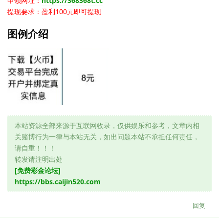
申领网址：
https://368368t.cc
提现要求：盈利100元即可提现
图例介绍
本站资源全部来源于互联网收录，仅供娱乐和参考，文章内相
关赌博行为一律与本站无关，如出问题本站不承担任何责任，
请自重！！！
转发请注明出处
[免费彩金论坛]
https://bbs.caijin520.com
回复