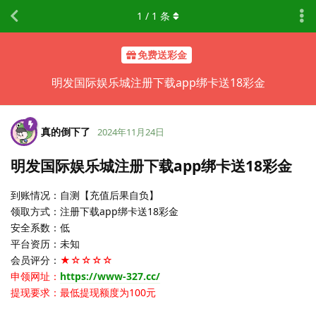
1
/
1
条
免费送彩金
明发国际娱乐城注册下载app绑卡送18彩金
真的倒下了
2024年11月24日
明发国际娱乐城注册下载app绑卡送18彩金
到账情况：自测【充值后果自负】
领取方式：注册下载app绑卡送18彩金
安全系数：低
平台资历：未知
会员评分：
★☆☆☆☆
申领网址：
https://www-327.cc/
提现要求：最低提现额度为100元