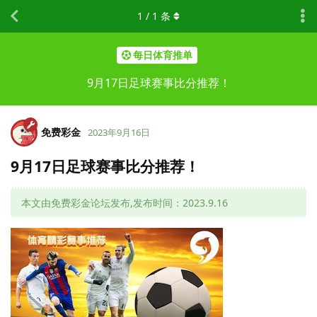
1
/
1
条
每日体育推单
9月17日足球赛事比分推荐！
免费彩金
2023年9月16日
9月17日足球赛事比分推荐！
本文由免费彩金论坛发布,发布时间：2023.9.16