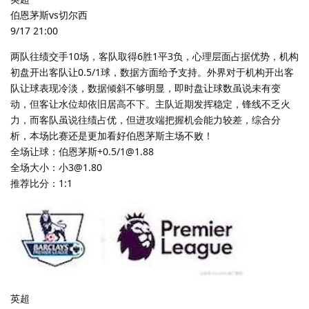
伯恩茅斯vs切尔西
9/17 21:00
两队往绩交手10场，客队取得6胜1平3负，心理层面占据优势，机构
初盘开出客队让0.5/1球，数据方面给予支持。外界对于机构开出客
队让球表现冷淡，数据倾斜不够明显，即时盘让球数虽说未有变
动，但客让水位却依旧居高不下。主队近期发挥稳定，锋线不乏火
力，而客队虽说往绩占优，但进攻端把握机会能力较差，综合分
析，本场比赛还是更加看好伯恩茅斯主场不败！
全场让球：伯恩茅斯+0.5/1@1.88
全场大小：小3@1.80
推荐比分：1:1
英超