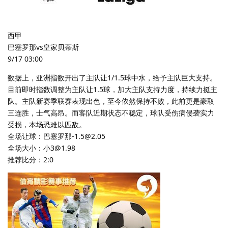
西甲
巴塞罗那vs皇家贝蒂斯
9/17 03:00
数据上，亚洲指数开出了主队让1/1.5球中水，给予主队巨大支持。
目前即时指数调整为主队让1.5球，加大主队支持力度，持续力挺主
队。主队新赛季联赛表现出色，至今依然保持不败，此前更是豪取
三连胜，士气高昂。而客队近期状态不稳定，球队受伤病侵袭实力
受损，本场恐难以匹敌。
全场让球：巴塞罗那-1.5@2.05
全场大小：小3@1.98
推荐比分：2:0