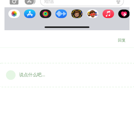
回复
说点什么吧...