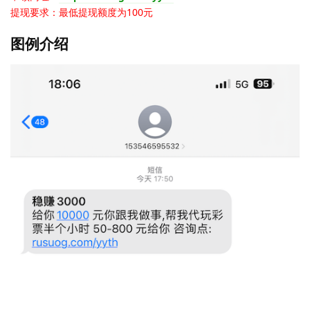
提现要求：最低提现额度为100元
图例介绍