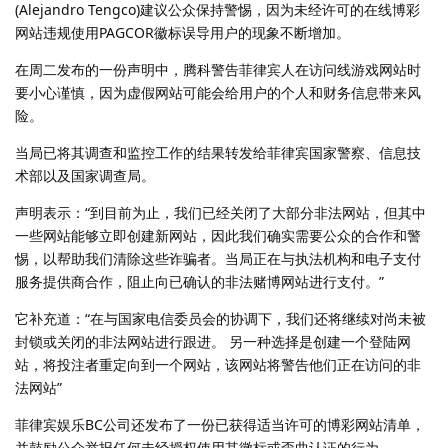
(Alejandro Tengco)建议公众保持警惕，因为未经许可的在线博彩
网站违规使用PAGCOR徽标误导用户的现象不断增加。
在周二发布的一份声明中，腾科警告菲律宾人在访问线游戏网站时
要小心谨慎，因为虚假网站可能会给用户的个人和财务信息带来风
险。
当局已将其调查和监控工作的结果转发给菲律宾国家警察、信息技
术部以及国家调查局。
声明表示：“到目前为止，我们已经关闭了大部分非法网站，但其中
一些网站能够立即创建新网站，因此我们确实需要公众的合作和警
惕，以帮助我们清除这些诈骗者。当局正在与执法机构和电子支付
服务提供商合作，阻止向已确认的非法赌博网站进行支付。”
它补充道：“在与国家电信委员会的协调下，我们还将继续对尚未被
封锁或关闭的非法网站进行跟进。 另一种选择是创建一个登陆网
站，将投注者重定向到一个网站，该网站将警告他们正在访问的非
法网站”
菲律宾娱乐BC公司还发布了一份已获得适当许可的博彩网站清单，
并鼓励公众举报任何未经授权使用其徽标或歪曲认证的行为。