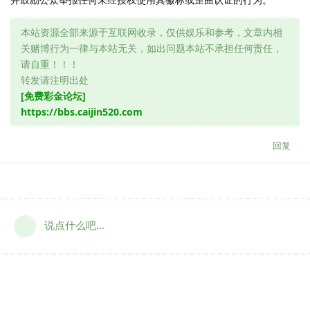
本站资源全部来源于互联网收录，仅供娱乐和参考，文章内相
关赌博行为一律与本站无关，如出问题本站不承担任何责任，
请自重！！！
转发请注明出处
[免费彩金论坛]
https://bbs.caijin520.com
回复
说点什么吧...