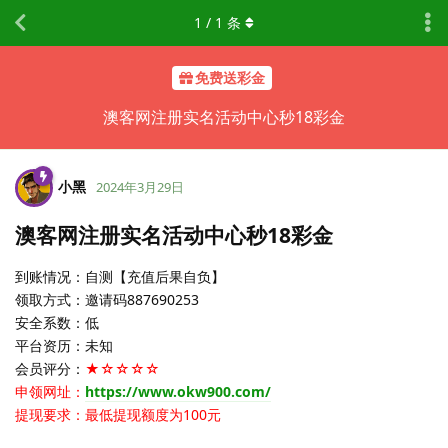
1
/
1
条
免费送彩金
澳客网注册实名活动中心秒18彩金
小黑
2024年3月29日
澳客网注册实名活动中心秒18彩金
到账情况：自测【充值后果自负】
领取方式：邀请码887690253
安全系数：低
平台资历：未知
会员评分：
★☆☆☆☆
申领网址：
https://www.okw900.com/
提现要求：最低提现额度为100元