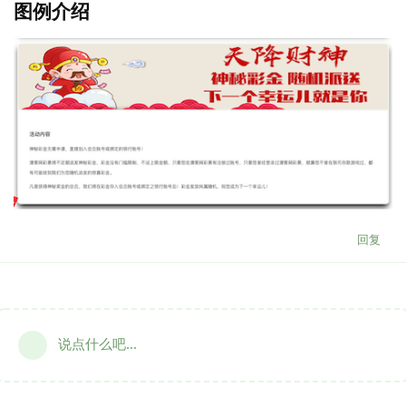
图例介绍
回复
说点什么吧...