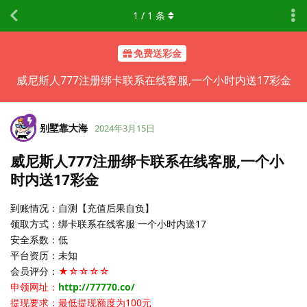
1
/
1
条
免费送彩金
威尼斯人777注册绑卡联系在线客服,一个小时内送17彩金
别墅靠大海
2024年3月15日
威尼斯人777注册绑卡联系在线客服,一个小
时内送17彩金
到账情况：自测【充值后果自负】
领取方式：绑卡联系在线客服 一个小时内送17
安全系数：低
平台资历：未知
会员评分：
★☆☆☆☆
申领网址：
http://77770.co/
提现要求：最低提现额度为100元