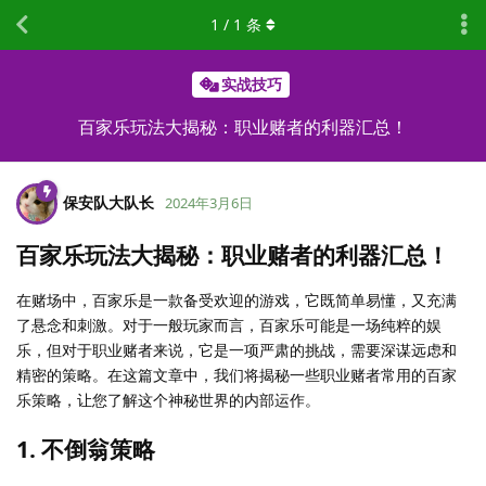
1
/
1
条
实战技巧
百家乐玩法大揭秘：职业赌者的利器汇总！
保安队大队长
2024年3月6日
百家乐玩法大揭秘：职业赌者的利器汇总！
在赌场中，百家乐是一款备受欢迎的游戏，它既简单易懂，又充满
了悬念和刺激。对于一般玩家而言，百家乐可能是一场纯粹的娱
乐，但对于职业赌者来说，它是一项严肃的挑战，需要深谋远虑和
精密的策略。在这篇文章中，我们将揭秘一些职业赌者常用的百家
乐策略，让您了解这个神秘世界的内部运作。
1. 不倒翁策略