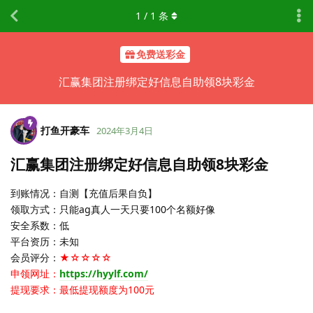
1
/
1
条
免费送彩金
汇赢集团注册绑定好信息自助领8块彩金
打鱼开豪车
2024年3月4日
汇赢集团注册绑定好信息自助领8块彩金
到账情况：自测【充值后果自负】
领取方式：只能ag真人一天只要100个名额好像
安全系数：低
平台资历：未知
会员评分：
★☆☆☆☆
申领网址：
https://hyylf.com/
提现要求：最低提现额度为100元