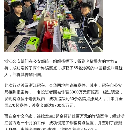
浙江公安部门在公安部统一组织指挥下，得到老挝警方的大力支
持，成功端掉了两个诈骗窝点，抓获了65名涉案的中国籍犯罪嫌疑
人，并将其押解回国。
此次行动涉及浙江绍兴、金华两地的诈骗案件。其中，绍兴市公安
局接到报案称，一名投资者因被诈骗3900万元而报案，经过调查，
发现窝点位于老挝境内，成功追踪到60余名窝点嫌疑人，并串并全
国270起案件，涉案金额达9700余万元。
而在金华义乌市，连续发生3起金额超过百万元的诈骗案件，经过浙
江警方近一个月的工作，成功锁定了诈骗窝点位置，并查明了嫌疑
人身份，串并全国900起案件，涉案金额达3.6亿余元。