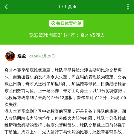
1
/
1
条
每日体育推单
竞彩篮球周四311推荐：奇才VS湖人
逸尘
2024年2月29日
奇才本赛季彻底推倒重建，球队早早将波尔津吉斯和比尔交易离
队，而新援普尔的发挥则令人失望，库兹玛的表现较为稳定。交易
截止日前，奇才又送出了加里纳利，加福德等球员，目前战绩稳居
东区倒数前两位。上一场比赛，奇才面对勇士，以11分劣势惨败，
此役库兹玛拿到了最高的27分12篮板，普尔拿到了12分，出现了6
次失误。
湖人本赛季拿到了季中锦标赛的冠军，还是具备了强队的底蕴。湖
人攻防两端实力较为均衡，但外线火力较为有限，球队十分依赖戴
维斯和詹姆斯的发挥，拉塞尔暂时留队，球队交易截止日前补强了
丁翁迪。周四上午，湖人进行了与快船的比赛，此役背靠背作战，