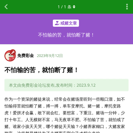
1
/
1
条
戒赌文章
不怕输的苦，就怕断了赌！
免费彩金
2023年9月12日
不怕输的苦，就怕断了赌！
本文由免费彩金论坛发布,发布时间：2023.9.12
作为一个资深的赌徒来说，经常会在赌场里听到一些顺口溜，如不
怕输得苦就怕断了赌，搏一搏，单车变摩托。赌一赌，摩托变路
虎！爱拼才会赢，敢下就会红。要想富，下重注。赌场一分钟，少
打十年工。人无横财不富，马无夜草不肥。不怕输了苦，就怕戒了
赌。谁家小孩天天哭，哪个赌徒天天输？小赌养家糊口，大赌发家