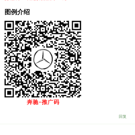
图例介绍
回复