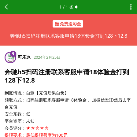
1
/
1
条
免费送彩金
奔驰h5扫码注册联系客服申请18体验金打到128下12.8
可乐冰
2024年2月25日
奔驰h5扫码注册联系客服申请18体验金打到
128下12.8
到账情况：自测【充值后果自负】
领取方式：扫码注册联系客服申请18体验金， 加微信发ID然后去平
台充值
安全系数：低
平台资历：未知
会员评分：
★☆☆☆☆
提现要求：最低提现额度为100元