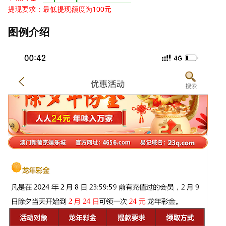
提现要求：最低提现额度为100元
图例介绍