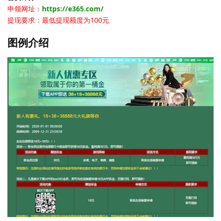
申领网址：
https://e365.com/
提现要求：最低提现额度为100元
图例介绍