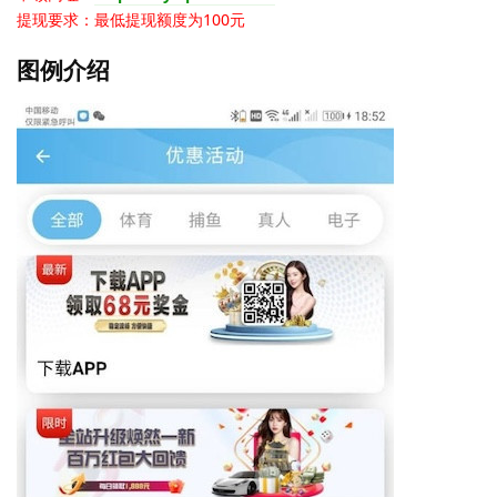
提现要求：最低提现额度为100元
图例介绍