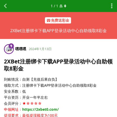
1
/
1
条
免费送彩金
2XBet注册绑卡下载APP登录活动中心自助领取8彩金
嘿嘿嘿
2024年1月13日
2XBet注册绑卡下载APP登录活动中心自助领
取8彩金
到账情况：自测【充值后果自负】
领取方式：注册绑卡下载APP登录活动中心自助领取8彩金
安全系数：低
平台资历：开业一年半左右
会员评分：
★☆☆☆☆
申领网址：
https://2xbet0.com/
提现要求：最低提现额度为100元