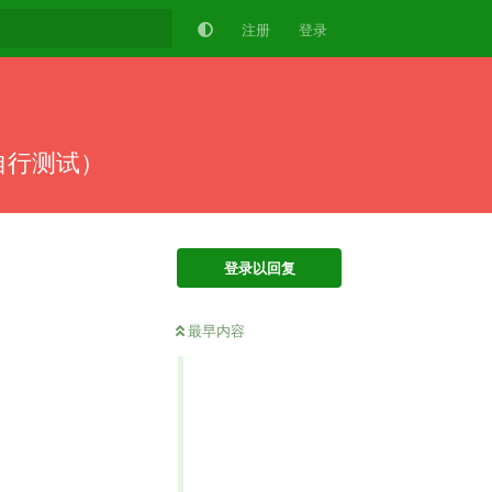
注册
登录
自行测试）
登录以回复
最早内容