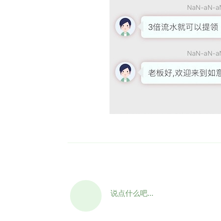
说点什么吧...