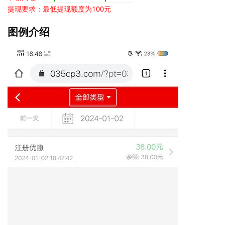
提现要求：最低提现额度为100元
图例介绍