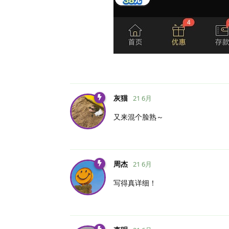
灰猫
21 6月
又来混个脸熟～
周杰
21 6月
写得真详细！