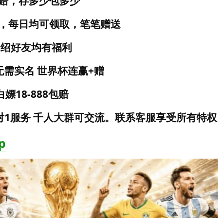
赔，存多少包多少
金，每日均可领取，笔笔赠送
介绍好友均有福利
无需实名 世界杯连赢+赠
嫖18-888包赔
1对1服务 千人大群可交流。联系客服享受所有特权
p