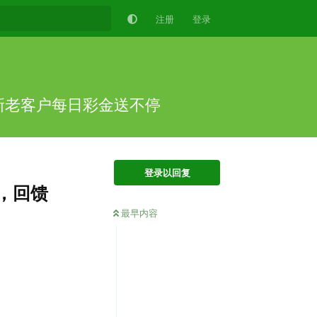
注册
登录
馈新老客户每日彩金送不停
登录以回复
0，回馈
最早内容