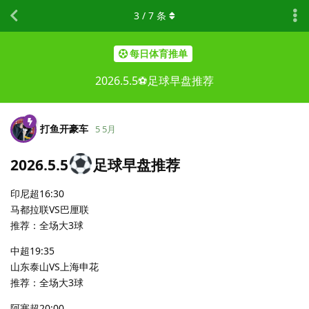
3
/
7
条
每日体育推单
2026.5.5⚽️足球早盘推荐
打鱼开豪车
5 5月
2026.5.5
足球早盘推荐
印尼超16:30
马都拉联VS巴厘联
推荐：全场大3球
中超19:35
山东泰山VS上海申花
推荐：全场大3球
阿塞超20:00