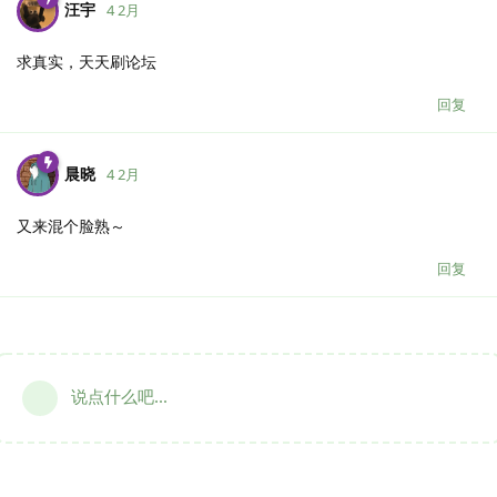
汪宇
4 2月
求真实，天天刷论坛
回复
晨晓
4 2月
又来混个脸熟～
回复
说点什么吧...