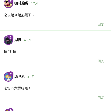
咖啡跑腿
4 2月
论坛越来越热闹了～
回复
湖风
4 2月
顶 顶 顶
回复
纸飞机
4 2月
论坛有意思哈哈！
回复