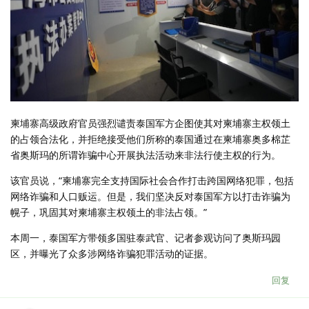
柬埔寨高级政府官员强烈谴责泰国军方企图使其对柬埔寨主权领土
的占领合法化，并拒绝接受他们所称的泰国通过在柬埔寨奥多棉芷
省奥斯玛的所谓诈骗中心开展执法活动来非法行使主权的行为。
该官员说，“柬埔寨完全支持国际社会合作打击跨国网络犯罪，包括
网络诈骗和人口贩运。但是，我们坚决反对泰国军方以打击诈骗为
幌子，巩固其对柬埔寨主权领土的非法占领。”
本周一，泰国军方带领多国驻泰武官、记者参观访问了奥斯玛园
区，并曝光了众多涉网络诈骗犯罪活动的证据。
回复