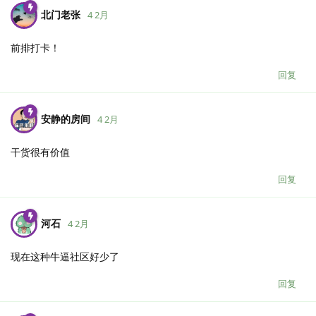
北门老张
4 2月
前排打卡！
回复
安静的房间
4 2月
干货很有价值
回复
河石
4 2月
现在这种牛逼社区好少了
回复