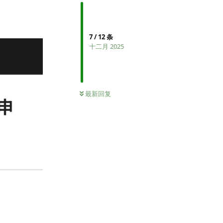
7
/
12
条
十二月 2025
最新回复