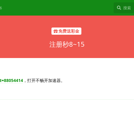
6
免费送彩金
注册秒8~15
t=88054414
，打开不畅开加速器。