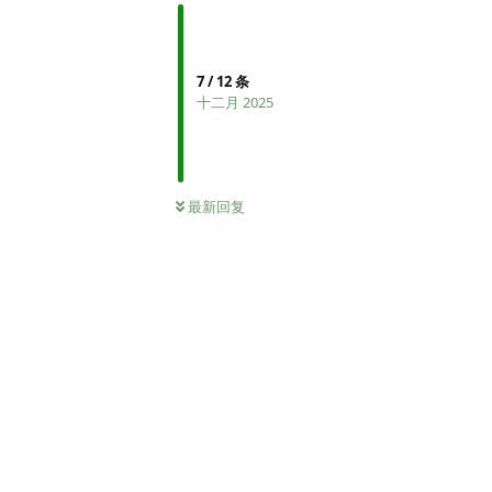
7
/
12
条
十二月 2025
最新回复