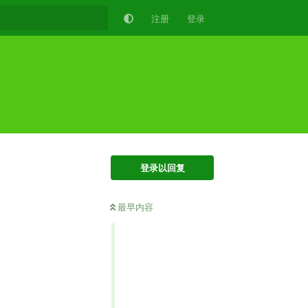
注册
登录
登录以回复
最早内容