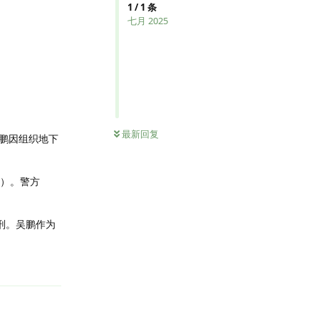
1
/
1
条
七月 2025
最新回复
鹏因组织地下
币）。警方
徒刑。吴鹏作为
回复