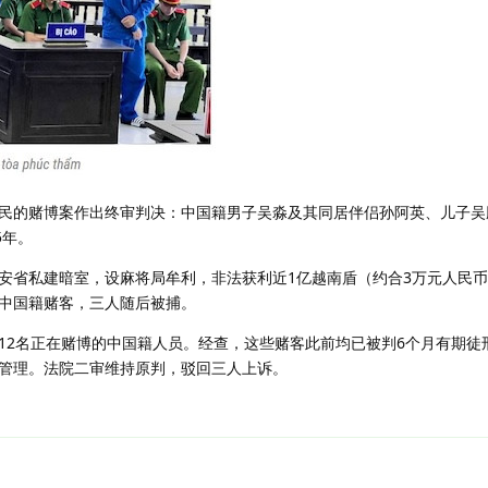
民的赌博案作出终审判决：中国籍男子吴淼及其同居伴侣孙阿英、儿子吴
5年。
安省私建暗室，设麻将局牟利，非法获利近1亿越南盾（约合3万元人民
2名中国籍赌客，三人随后被捕。
抓获12名正在赌博的中国籍人员。经查，这些赌客此前均已被判6个月有期
管理。法院二审维持原判，驳回三人上诉。