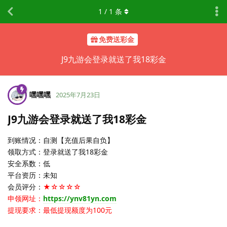
1
/
1
条
免费送彩金
J9九游会登录就送了我18彩金
嘿嘿嘿
2025年7月23日
J9九游会登录就送了我18彩金
到账情况：自测【充值后果自负】
领取方式：登录就送了我18彩金
安全系数：低
平台资历：未知
会员评分：
★☆☆☆☆
申领网址：
https://ynv81yn.com
提现要求：最低提现额度为100元