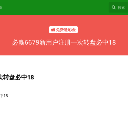
6
免费送彩金
必赢6679新用户注册一次转盘必中18
次转盘必中18
中18