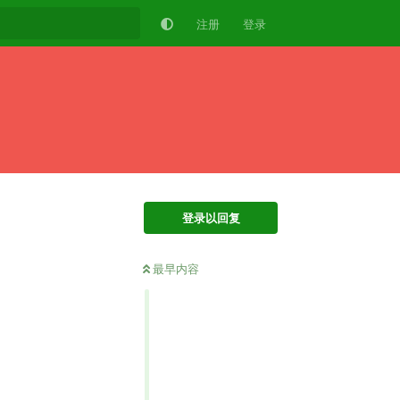
注册
登录
登录以回复
最早内容