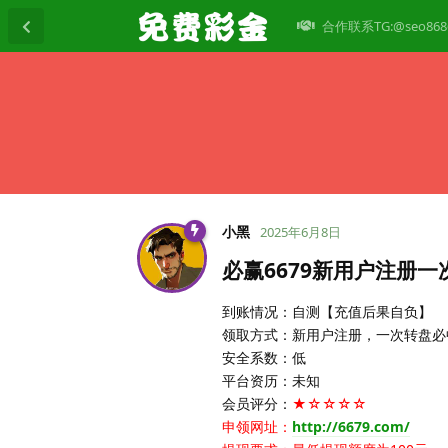
合作联系TG:@seo868
小黑
2025年6月8日
必赢6679新用户注册一
到账情况：自测【充值后果自负】
领取方式：新用户注册，一次转盘必
安全系数：低
平台资历：未知
会员评分：
★☆☆☆☆
申领网址：
http://6679.com/