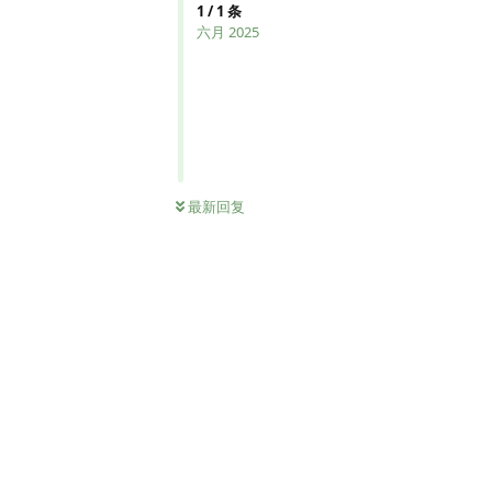
1
/
1
条
六月 2025
最新回复