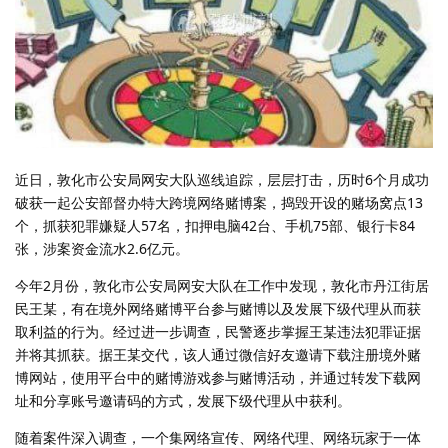
近日，敦化市公安局网安大队巡线追踪，层层打击，历时6个月成功
破获一起公安部督办特大跨境网络赌博案，捣毁开设的赌场窝点13
个，抓获犯罪嫌疑人57名，扣押电脑42台、手机75部、银行卡84
张，涉案资金流水2.6亿元。
今年2月份，敦化市公安局网安大队在工作中发现，敦化市丹江街居
民王某，有在境外网络赌博平台参与赌博以及发展下级代理从而获
取利益的行为。经过进一步调查，民警逐步掌握王某违法犯罪证据
并将其抓获。据王某交代，该人通过微信好友邀请下载注册境外赌
博网站，使用平台中的赌博游戏参与赌博活动，并通过转发下载网
址和分享账号邀请码的方式，发展下级代理从中获利。
随着案件深入调查，一个集网络宣传、网络代理、网络玩家于一体