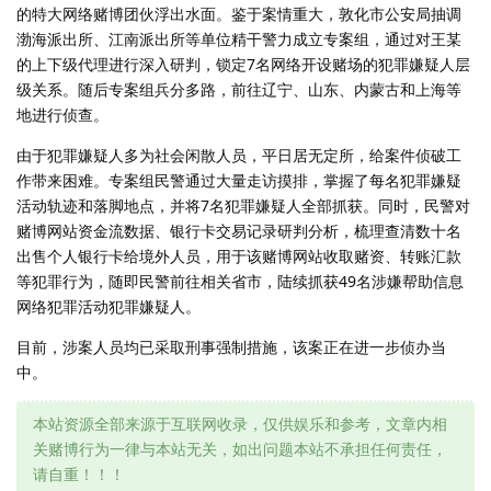
的特大网络赌博团伙浮出水面。鉴于案情重大，敦化市公安局抽调
渤海派出所、江南派出所等单位精干警力成立专案组，通过对王某
的上下级代理进行深入研判，锁定7名网络开设赌场的犯罪嫌疑人层
级关系。随后专案组兵分多路，前往辽宁、山东、内蒙古和上海等
地进行侦查。
由于犯罪嫌疑人多为社会闲散人员，平日居无定所，给案件侦破工
作带来困难。专案组民警通过大量走访摸排，掌握了每名犯罪嫌疑
活动轨迹和落脚地点，并将7名犯罪嫌疑人全部抓获。同时，民警对
赌博网站资金流数据、银行卡交易记录研判分析，梳理查清数十名
出售个人银行卡给境外人员，用于该赌博网站收取赌资、转账汇款
等犯罪行为，随即民警前往相关省市，陆续抓获49名涉嫌帮助信息
网络犯罪活动犯罪嫌疑人。
目前，涉案人员均已采取刑事强制措施，该案正在进一步侦办当
中。
本站资源全部来源于互联网收录，仅供娱乐和参考，文章内相
关赌博行为一律与本站无关，如出问题本站不承担任何责任，
请自重！！！