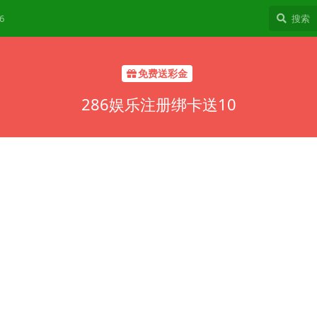
6
免费送彩金
286娱乐注册绑卡送10