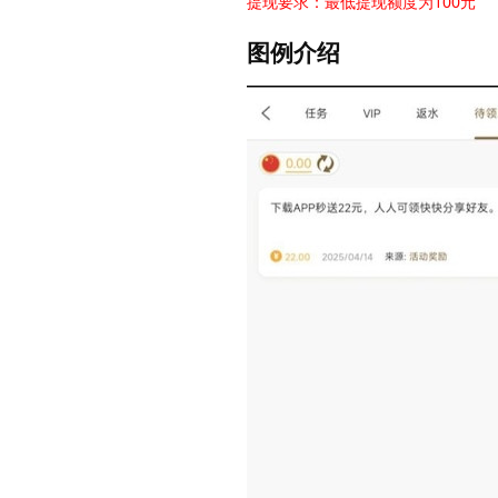
提现要求：最低提现额度为100元
图例介绍