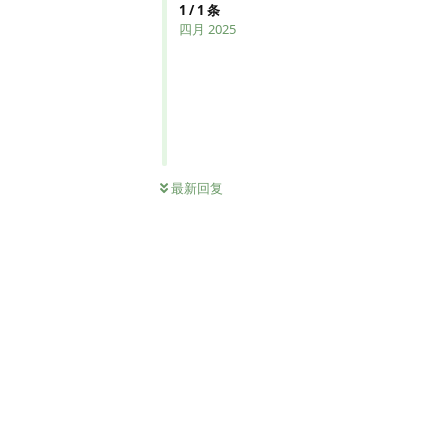
1
/
1
条
四月 2025
最新回复