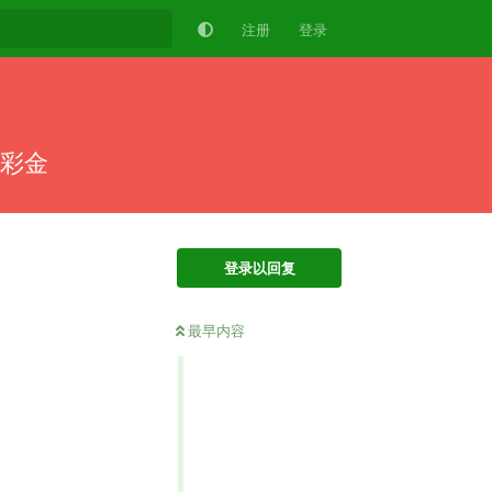
注册
登录
2彩金
登录以回复
最早内容