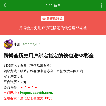
1
/
1
条
免费送彩金
腾博会历史用户绑定指定的钱包送58彩金
小黑
2025年3月16日
腾博会历史用户绑定指定的钱包送58彩金
到账情况：自测【充值后果自负】
领取方式：联系在线客服申请彩金，直接发放至账户内
安全系数：低
平台资历：未知
会员评分：
★☆☆☆☆
申领网址：
https://888tbh.com/
提现要求：最低提现额度为100元