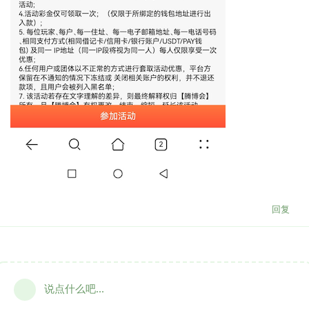
回复
说点什么吧...