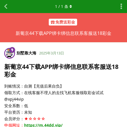
1
/
1
条
免费送彩金
新葡京44下载APP绑卡绑信息联系客服送18彩金
别墅靠大海
2025年3月13日
新葡京44下载APP绑卡绑信息联系客服送18
彩金
到账情况：自测【充值后果自负】
领取方式：在线客服不理人的去找飞机客服领取彩金试试
@xpj44vip
安全系数：低
平台资历：未知
会员评分：
★☆☆☆☆
申领网址：
https://m.44dd.vip/