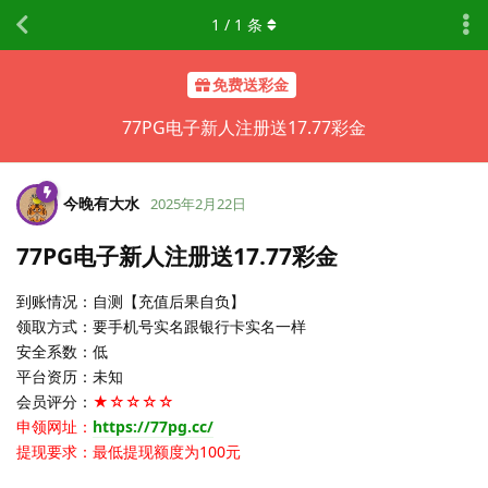
1
/
1
条
免费送彩金
77PG电子新人注册送17.77彩金
今晚有大水
2025年2月22日
77PG电子新人注册送17.77彩金
到账情况：自测【充值后果自负】
领取方式：要手机号实名跟银行卡实名一样
安全系数：低
平台资历：未知
会员评分：
★☆☆☆☆
申领网址：
https://77pg.cc/
提现要求：最低提现额度为100元